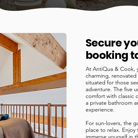
Secure yo
booking t
At AntiQua & Cook, 
charming, renovated 
situated for those se
adventure. The five 
comfort with classic 
a private bathroom an
experience.
​For sun-lovers, the g
place to relax. Enjoy
immerse yourself in 