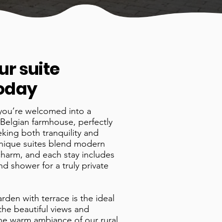
ur suite
oday
you’re welcomed into a
Belgian farmhouse, perfectly
eking both tranquility and
unique suites blend modern
charm, and each stay includes
d shower for a truly private
arden with terrace is the ideal
 the beautiful views and
the warm ambiance of our rural