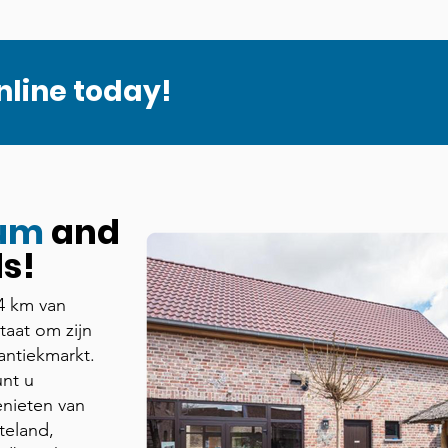
nline today!
ium
and
s!
4 km van
taat om zijn
antiekmarkt.
nt u
nieten van
tteland,