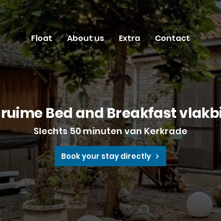
Float
About us
Extra
Contact
 ruime Bed and Breakfast vlakb
Slechts 50 minuten van Kerkrade
Book your stay directly