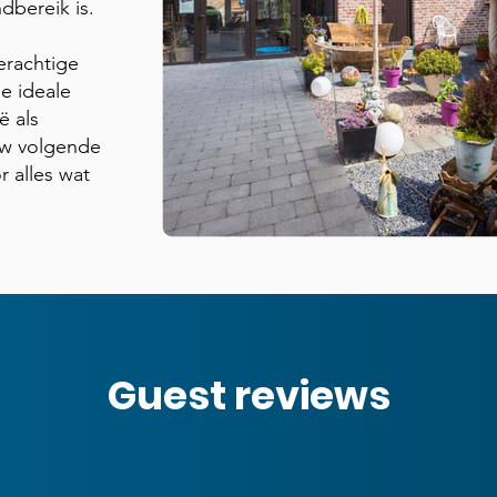
ndbereik is.
erachtige
e ideale
ë als
uw volgende
r alles wat
Guest reviews