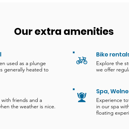
Our extra amenities
l
Bike rental
ten used as a plunge
Explore the s
is generally heated to
we offer regula
Spa, Welne
 with friends and a
Experience to
hen the weather is nice.
in our spa wit
floating exper