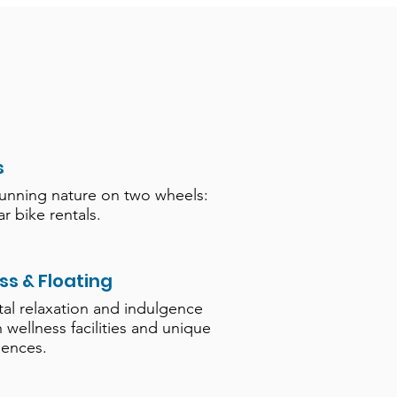
s
tunning nature on two wheels:
r bike rentals.
ss & Floating
tal relaxation and indulgence
h wellness facilities and unique
iences.