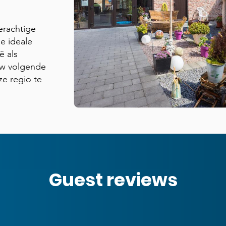
erachtige
e ideale
ë als
uw volgende
ze regio te
Guest reviews