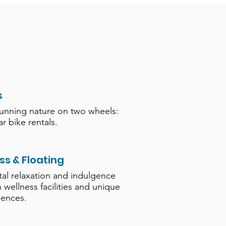
s
tunning nature on two wheels:
r bike rentals.
ss & Floating
tal relaxation and indulgence
h wellness facilities and unique
iences.