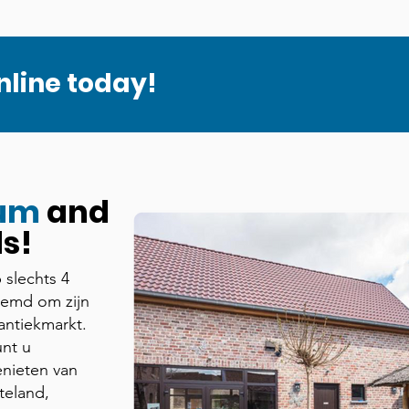
nline today!
ium
and
s!
 slechts 4
oemd om zijn
antiekmarkt.
nt u
nieten van
tteland,