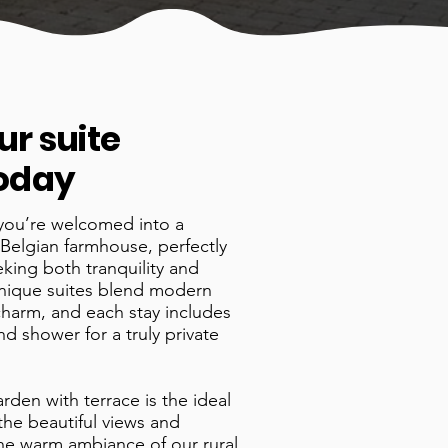
ur suite
oday
you’re welcomed into a
Belgian farmhouse, perfectly
eking both tranquility and
unique suites blend modern
charm, and each stay includes
d shower for a truly private
arden with terrace is the ideal
 the beautiful views and
the warm ambiance of our rural