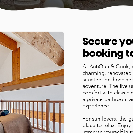
Secure yo
booking t
At AntiQua & Cook, 
charming, renovated 
situated for those se
adventure. The five 
comfort with classic 
a private bathroom an
experience.
​For sun-lovers, the g
place to relax. Enjoy
immerse yourself in 