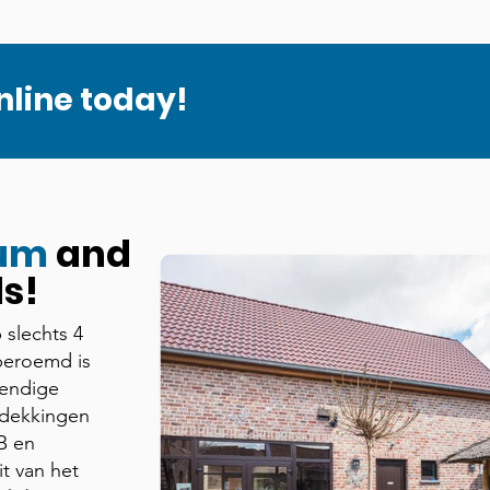
nline today!
ium
and
s!
 slechts 4
beroemd is
vendige
tdekkingen
B en
it van het