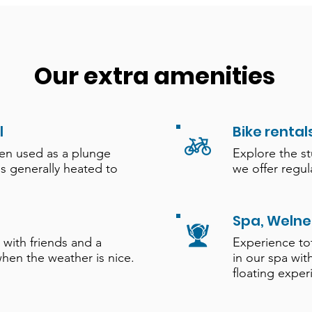
Our extra amenities
l
Bike rental
ten used as a plunge
Explore the s
is generally heated to
we offer regula
Spa, Welne
 with friends and a
Experience to
hen the weather is nice.
in our spa wit
floating exper