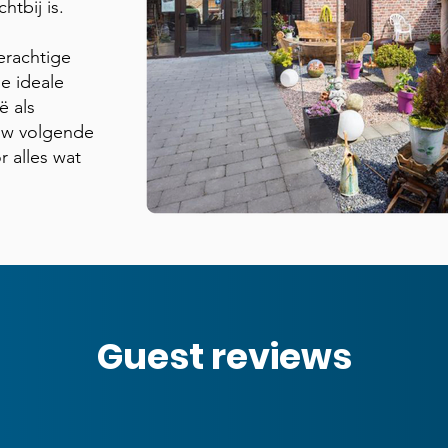
htbij is.
erachtige
e ideale
ë als
uw volgende
r alles wat
Guest reviews