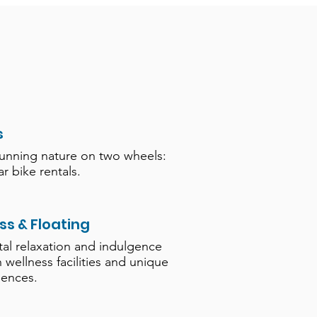
s
tunning nature on two wheels:
r bike rentals.
ss & Floating
tal relaxation and indulgence
h wellness facilities and unique
iences.