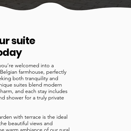
ur suite
oday
you’re welcomed into a
Belgian farmhouse, perfectly
eking both tranquility and
unique suites blend modern
charm, and each stay includes
d shower for a truly private
arden with terrace is the ideal
 the beautiful views and
the warm ambiance of our rural