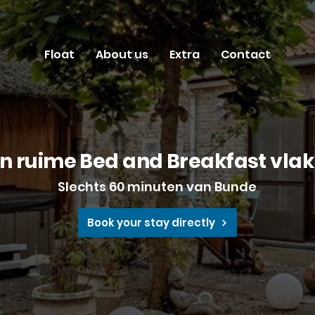
Float
About us
Extra
Contact
en ruime Bed and Breakfast vlak
Slechts 60 minuten van Bunde
Book your stay directly