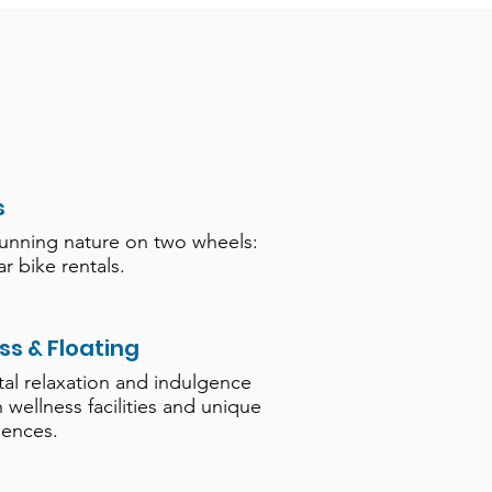
s
tunning nature on two wheels:
r bike rentals.
ss & Floating
tal relaxation and indulgence
h wellness facilities and unique
iences.