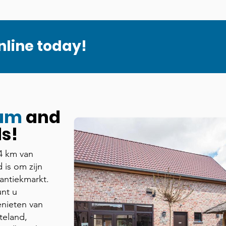
nline today!
ium
and
s!
4 km van
 is om zijn
antiekmarkt.
nt u
nieten van
tteland,