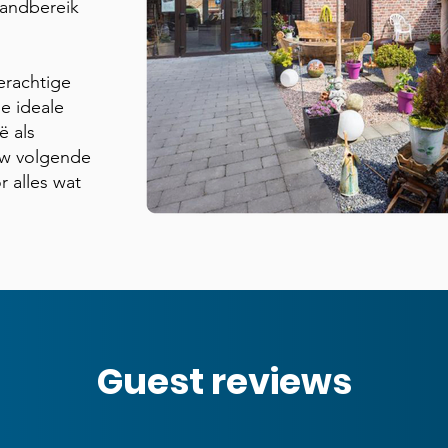
 handbereik
erachtige
e ideale
ë als
uw volgende
r alles wat
Guest reviews