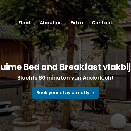
Float
About us
Extra
Contact
ruime Bed and Breakfast vlakbi
Slechts 80 minuten van Anderlecht
Book your stay directly