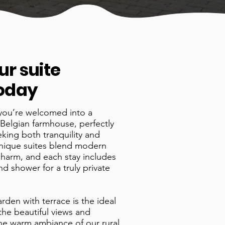
ur suite
oday
you’re welcomed into a
Belgian farmhouse, perfectly
eking both tranquility and
unique suites blend modern
charm, and each stay includes
d shower for a truly private
arden with terrace is the ideal
 the beautiful views and
the warm ambiance of our rural