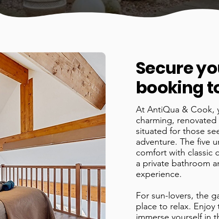
Secure yo
booking t
At AntiQua & Cook, 
charming, renovated 
situated for those se
adventure. The five 
comfort with classic 
a private bathroom an
experience.
​For sun-lovers, the g
place to relax. Enjoy
immerse yourself in 