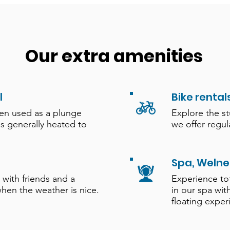
Our extra amenities
l
Bike rental
ten used as a plunge
Explore the s
is generally heated to
we offer regula
Spa, Welne
 with friends and a
Experience to
hen the weather is nice.
in our spa wit
floating exper