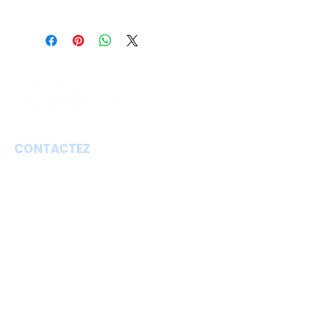
12 x flotteur de 90 minutes
Valable pour 12 months
CONTACTEZ
Aqua Floating Limbourg
@ Antiqua & Qook Bed and Breakfast
Hoogbroek 9
3700 Lauw, Tongeren
info@aquafloating-limburg.be
+32 46 81 58 213