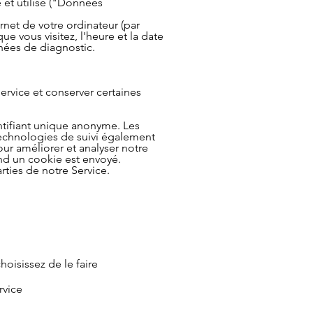
 et utilisé ("Données
rnet de votre ordinateur (par
ue vous visitez, l'heure et la date
nnées de diagnostic.
Service et conserver certaines
ntifiant unique anonyme. Les
 technologies de suivi également
pour améliorer et analyser notre
nd un cookie est envoyé.
rties de notre Service.
hoisissez de le faire
rvice