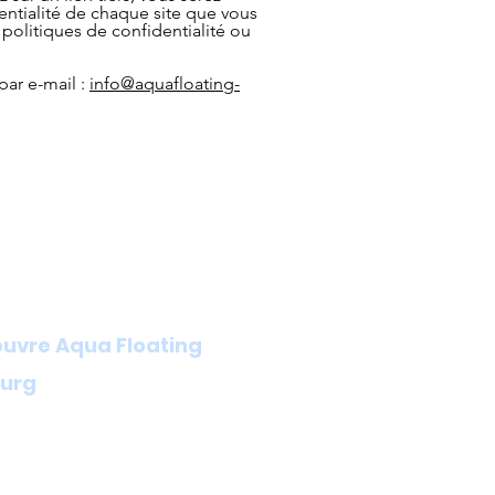
entialité de chaque site que vous
politiques de confidentialité ou
par e-mail :
info@aquafloating-
uvre Aqua Floating
urg
ur du Limbourg, Aqua Floating
g vous offre un lieu de détente
e et de détente totale.
vrez une façon spéciale et