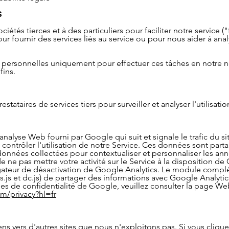
S
étés tierces et à des particuliers pour faciliter notre service (
our fournir des services liés au service ou pour nous aider à ana
s personnelles uniquement pour effectuer ces tâches en notre n
fins.
tataires de services tiers pour surveiller et analyser l'utilisatio
analyse Web fourni par Google qui suit et signale le trafic du s
contrôler l'utilisation de notre Service. Ces données sont part
données collectées pour contextualiser et personnaliser les a
e ne pas mettre votre activité sur le Service à la disposition de 
ateur de désactivation de Google Analytics. Le module com
cs.js et dc.js) de partager des informations avec Google Analytics 
ques de confidentialité de Google, veuillez consulter la page W
om/privacy?hl=fr
ns vers d'autres sites que nous n'exploitons pas. Si vous cliquez