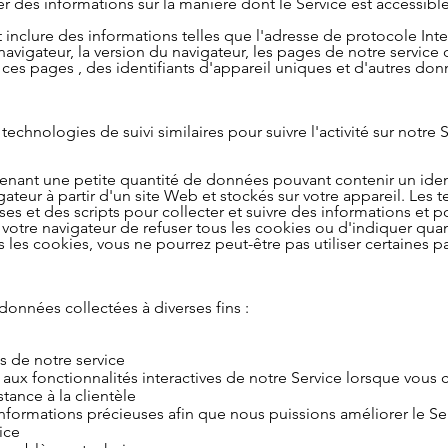
des informations sur la manière dont le Service est accessible
inclure des informations telles que l'adresse de protocole Inte
navigateur, la version du navigateur, les pages de notre service q
r ces pages , des identifiants d'appareil uniques et d'autres do
echnologies de suivi similaires pour suivre l'activité sur notre 
tenant une petite quantité de données pouvant contenir un ide
ateur à partir d'un site Web et stockés sur votre appareil. Les
ises et des scripts pour collecter et suivre des informations et 
votre navigateur de refuser tous les cookies ou d'indiquer qua
les cookies, vous ne pourrez peut-être pas utiliser certaines pa
données collectées à diverses fins :
s de notre service
aux fonctionnalités interactives de notre Service lorsque vous c
stance à la clientèle
informations précieuses afin que nous puissions améliorer le Se
ice