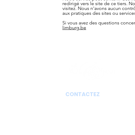
redirigé vers le site de ce tiers
visitez. Nous n'avons aucun contr
aux pratiques des sites ou services
Si vous avez des questions concern
limburg.be
CONTACTEZ
Aqua Floating Limbourg
@ Antiqua & Qook Bed and Bre