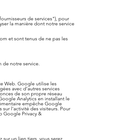
"fournisseurs de services"), pour
lyser la manière dont notre service
om et sont tenus de ne pas les
n de notre service.
ite Web. Google utilise les
agées avec d'autres services
nnonces de son propre réseau
Google Analytics en installant le
plémentaire empêche Google
sur l'activité des visiteurs. Pour
eb Google Privacy &
 sur un lien tiers, vous serez