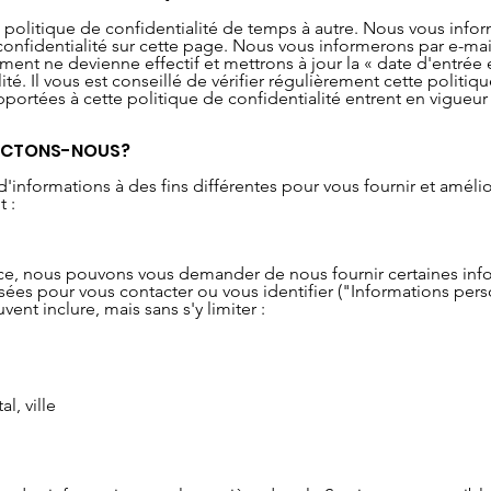
 politique de confidentialité de temps à autre. Nous vous inf
confidentialité sur cette page. Nous vous informerons par e-mail 
ent ne devienne effectif et mettrons à jour la « date d'entrée 
té. Il vous est conseillé de vérifier régulièrement cette politiq
ortées à cette politique de confidentialité entrent en vigueur 
LECTONS-NOUS?
d'informations à des fins différentes pour vous fournir et amélio
 :
rvice, nous pouvons vous demander de nous fournir certaines i
lisées pour vous contacter ou vous identifier ("Informations per
ent inclure, mais sans s'y limiter :
l, ville