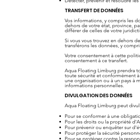
Détecter, prévenir et résoudre l
TRANSFERT DE DONNÉES
Vos informations, y compris les do
dehors de votre état, province, p
différer de celles de votre juridict
Si vous vous trouvez en dehors de
transférons les données, y compris
Votre consentement à cette politi
consentement à ce transfert.
Aqua Floating Limburg prendra to
toute sécurité et conformément à 
une organisation ou à un pays à mo
informations personnelles.
DIVULGATION DES DONNÉES
Aqua Floating Limburg peut divulg
Pour se conformer à une obligati
Pour les droits ou la propriété d
Pour prévenir ou enquêter sur d'é
Pour protéger la sécurité personne
Pour se protéger contre la respons