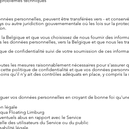
es problèmes techniques
nnées personnelles, peuvent être transférées vers - et conservé
ays ou autre juridiction gouvernementale où les lois sur la pro
ion.
 la Belgique et que vous choisissez de nous fournir des informa
 les données personnelles, vers la Belgique et que nous les tra
que de confidentialité suivi de votre soumission de ces informa
utes les mesures raisonnablement nécessaires pour s'assurer q
cette politique de confidentialité et que vos données personne
ins qu'il n'y ait des contrôles adéquats en place, y compris la
uer vos données personnelles en croyant de bonne foi qu'une t
on légale
'Aqua Floating Limburg
ventuels abus en rapport avec le Service
lle des utilisateurs du Service ou du public
abilité légale