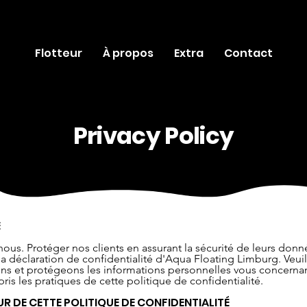
Flotteur
À propos
Extra
Contact
Privacy Policy
É
nous. Protéger nos clients en assurant la sécurité de leurs don
la déclaration de confidentialité d'Aqua Floating Limburg. Veuill
et protégeons les informations personnelles vous concernant. 
ris les pratiques de cette politique de confidentialité.
R DE CETTE POLITIQUE DE CONFIDENTIALITÉ