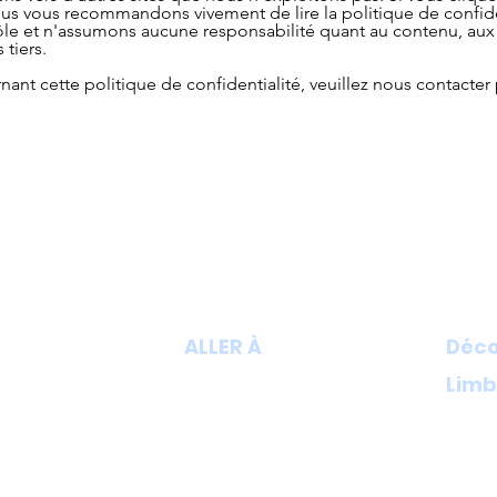
. Nous vous recommandons vivement de lire la politique de confid
ôle et n'assumons aucune responsabilité quant au contenu, aux 
 tiers.
ant cette politique de confidentialité, veuillez nous contacter 
ALLER À
Déco
Limb
Au cœ
Flotteur
Limbur
À propos de nous
akfast
uniqu
Tarifs
Boutique
Décou