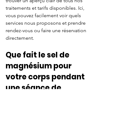
trouver un aperçu clair de tous nos 
traitements et tarifs disponibles. Ici, 
vous pouvez facilement voir quels 
services nous proposons et prendre 
rendez-vous ou faire une réservation 
directement.
Que fait le sel de 
magnésium pour 
votre corps pendant 
une séance de 
flottaison?
Le sel de magnésium joue un rôle 
crucial pendant une séance de 
flottaison. Il aide à détendre les 
muscles, réduit le stress et l'anxiété, et 
améliore la qualité du sommeil. Grâce 