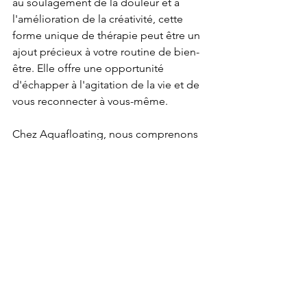
au soulagement de la douleur et à 
l'amélioration de la créativité, cette 
forme unique de thérapie peut être un 
ajout précieux à votre routine de bien-
être. Elle offre une opportunité 
d'échapper à l'agitation de la vie et de 
vous reconnecter à vous-même.
Chez Aquafloating, nous comprenons 
l'importance des moments de détente 
et de récupération. Que vous 
recherchiez une réduction du stress, un 
soulagement de la douleur ou 
simplement une chance de vous 
détendre, la flottaison peut vous aider 
à rétablir l'équilibre dans votre vie. Êtes-
vous prêt à tenter l'expérience et à 
découvrir par vous-même les bienfaits 
de la flottaison ? Contactez-nous dès 