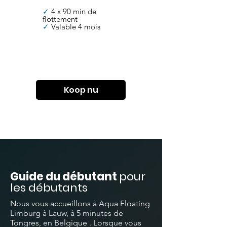
✓
4 x 90 min de
flottement
✓
Valable 4 mois
Koop nu
Guide du débutant
pour
les débutants
Nous vous accueillons à Aqua Floating
Limburg à Lauw, à 5 minutes de
Tongres,
en Belgique
. Lorsque vous