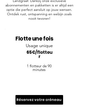
Landgraaf. Dankzij onze exclusieve
abonnementen en pakketten is er altijd een
optie die perfect aansluit op jouw wensen.
Ontdek rust, ontspanning en welzijn zoals
nooit tevoren!
Flotte une fois
Usage unique
65€/flotteu
r
1 flotteur de 90
minutes
Réservez votre créneau