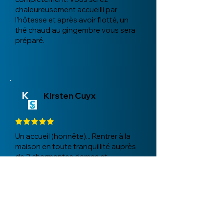
chaleureusement accueilli par
l'hôtesse et après avoir flotté, un
thé chaud au gingembre vous sera
préparé.
K
Kirsten Cuyx
Un accueil (honnête)... Rentrer à la
maison en toute tranquillité auprès
de 2 charmantes dames et
finalement chez vous-même... La
tête et le corps se sentent plus
équilibrés... Cela donne envie d'en
savoir plus...