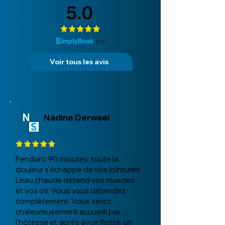
5.0
Voir tous les avis
N
Nadine Derwael
Pendant 90 minutes, toute la
douleur s'échappe de vos jointures.
L'eau chaude détend vos muscles
et vos os. Vous vous détendez
complètement. Vous serez
chaleureusement accueilli par
l'hôtesse et après avoir flotté, un