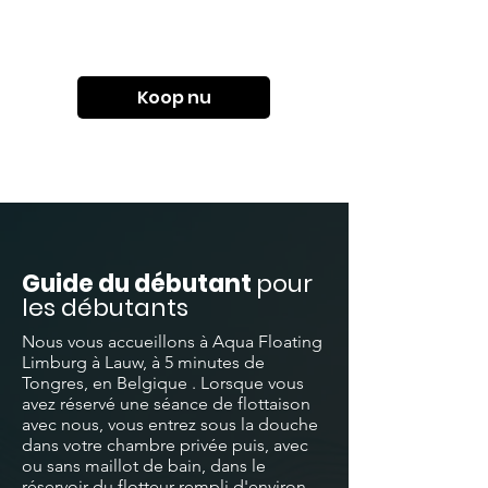
Koop nu
Guide du débutant
pour
les débutants
Nous vous accueillons à Aqua Floating
Limburg à Lauw, à 5 minutes de
Tongres,
en Belgique
. Lorsque vous
avez réservé une séance de flottaison
avec nous, vous entrez sous la douche
dans votre
chambre privée
puis, avec
ou sans maillot de bain, dans le
réservoir du flotteur rempli d'environ