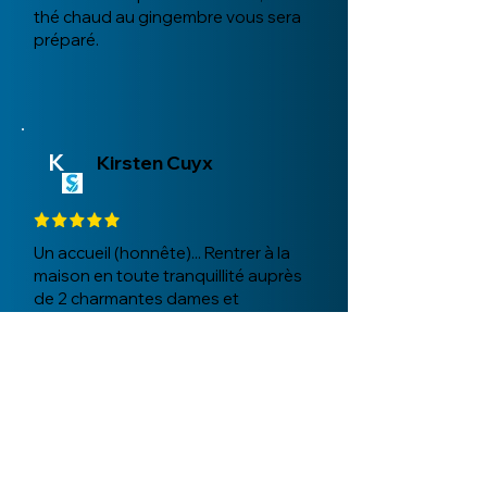
thé chaud au gingembre vous sera
préparé.
K
Kirsten Cuyx
Un accueil (honnête)... Rentrer à la
maison en toute tranquillité auprès
de 2 charmantes dames et
finalement chez vous-même... La
tête et le corps se sentent plus
équilibrés... Cela donne envie d'en
savoir plus...