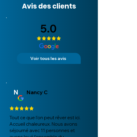
Avis des clients
5.0
Voir tous les avis
N
Nancy C
Tout ce que l'on peut rêver est ici.
Accueil chaleureux. Nous avons
séjourné avec 11 personnes et
avons loué l’ensemble du