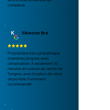
complexe.
K
Silvester Bra
Propriétaire très sympathique,
chambres propres avec
climatisation. À seulement 10
minutes en voiture du centre de
Tongres, avec location de vélos
disponible. Fortement
recommandé!