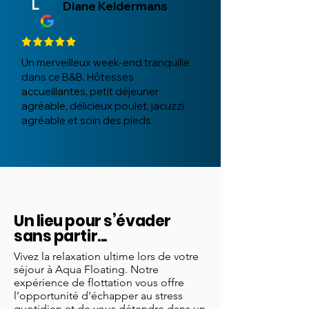
L
Diane Keldermans
Un merveilleux week-end tranquille
dans ce B&B. Hôtesses
accueillantes, petit déjeuner
agréable, délicieux poulet, jacuzzi
agréable et soin des pieds.
Un lieu pour s’évader
sans partir...
Vivez la relaxation ultime lors de votre
séjour à Aqua Floating. Notre
expérience de flottation vous offre
l’opportunité d’échapper au stress
quotidien et de vous détendre dans un