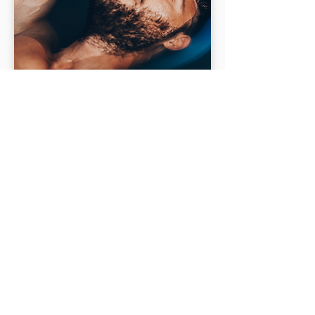
Ontdek de prachtige
regio rond Peer
Découvrez notre Bed and Breakfast à
Tongres
, un point de départ idéal pour
un séjour inoubliable dans le
Limbourg. V
ous pouvez profiter de la
riche culture et de l’histoire de cette
belle ville. De plus, des destinations