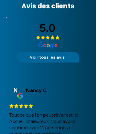
Avis des clients
5.0
Voir tous les avis
N
Nancy C
Tout ce que l'on peut rêver est ici.
Accueil chaleureux. Nous avons
séjourné avec 11 personnes et
avons loué l’ensemble du