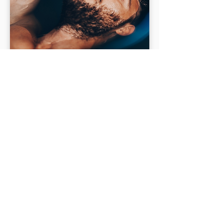
Ontdek de prachtige
regio rond Brunssum
Découvrez notre Bed and Breakfast à
Tongres
, un point de départ idéal pour
un séjour inoubliable dans le
Limbourg. V
ous pouvez profiter de la
riche culture et de l’histoire de cette
belle ville. De plus, des destinations