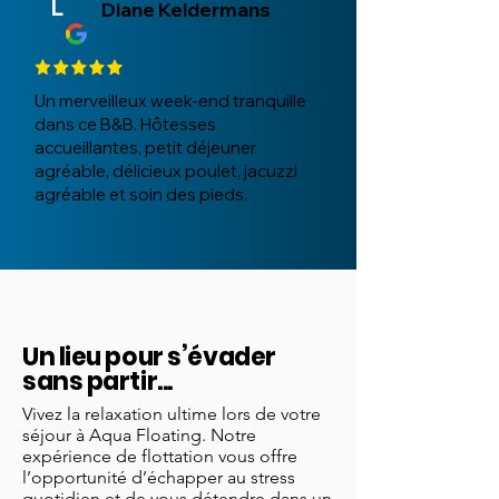
L
Diane Keldermans
Un merveilleux week-end tranquille
dans ce B&B. Hôtesses
accueillantes, petit déjeuner
agréable, délicieux poulet, jacuzzi
agréable et soin des pieds.
Un lieu pour s’évader
sans partir...
Vivez la relaxation ultime lors de votre
séjour à Aqua Floating. Notre
expérience de flottation vous offre
l’opportunité d’échapper au stress
quotidien et de vous détendre dans un