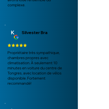
complexe.
K
Silvester Bra
Propriétaire très sympathique,
chambres propres avec
climatisation. À seulement 10
minutes en voiture du centre de
Tongres, avec location de vélos
disponible. Fortement
recommandé!