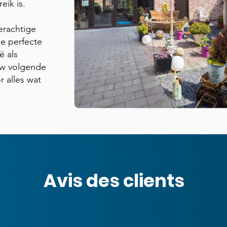
eik is.
erachtige
de perfecte
ë als
uw volgende
r alles wat
Avis des clients