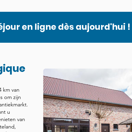
jour en ligne dès aujourd'hui !
gique
4 km van
s om zijn
antiekmarkt.
nt u
nieten van
tteland,