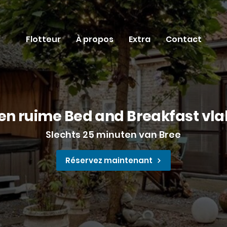
Flotteur
À propos
Extra
Contact
en ruime Bed and Breakfast vla
Slechts 25 minuten van Bree
Réservez maintenant