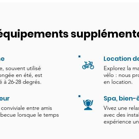
équipements supplémenta
ne
Location d
, souvent utilisé
Explorez la m
ngée en été, est
vélo : nous p
é à 26-28 degrés.
en location.
eur
Spa, bien-ê
 conviviale entre amis
Vivez une rela
rbecue lorsque le temps
avec des insta
expérience uni