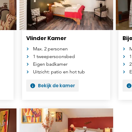
Vlinder Kamer
Bij
Max. 2 personen
M
1 tweepersoonsbed
1
Eigen badkamer
2
Uitzicht: patio en hot tub
E
Bekijk de kamer