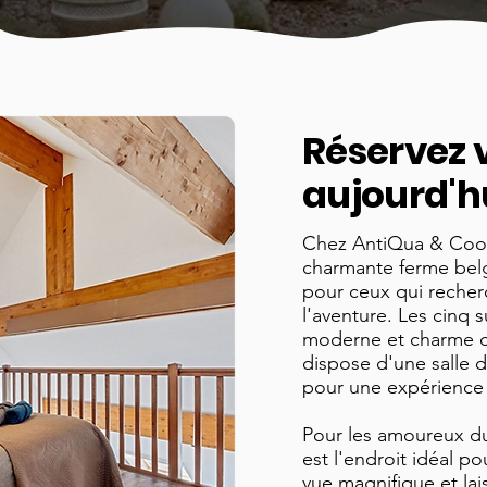
Réservez v
aujourd'h
Chez AntiQua & Cook,
charmante ferme belg
pour ceux qui recherch
l'aventure. Les cinq s
moderne et charme cl
dispose d'une salle 
pour une expérience 
​Pour les amoureux du 
est l'endroit idéal po
vue magnifique et lai