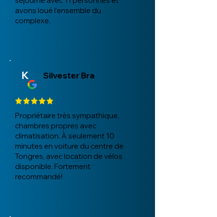
séjourné avec 11 personnes et
avons loué l’ensemble du
complexe.
K
Silvester Bra
Propriétaire très sympathique,
chambres propres avec
climatisation. À seulement 10
minutes en voiture du centre de
Tongres, avec location de vélos
disponible. Fortement
recommandé!