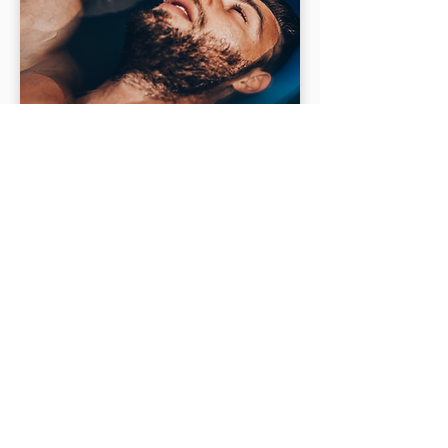
Découvrez la belle
région
autour de
Maastricht
Découvrez notre Bed and Breakfast à
Tongres
, un point de départ idéal pour
un séjour inoubliable dans le
Limbourg. Situé à seulement 10