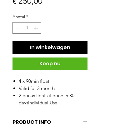
Prijs
€ 250,00
Aantal
*
In winkelwagen
Koop nu
4 x 90min float
Valid for 3 months
2 bonus floats if done in 30
daysIndividual Use
PRODUCT INFO
4 x 90min float