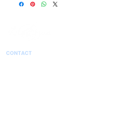
Valid for 3 months
2 bonus floats if done in 30
daysIndividual Use
CONTACT
Aqua Floating Limburg
@ Antiqua & Qook Bed and Breakfast
Hoogbroek 9
3700 Lauw, Tongeren
info@aquafloating-limburg.be
+32 46 81 58 213