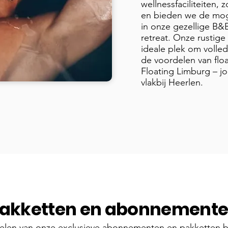
wellnessfaciliteiten,
en bieden we de mog
in onze gezellige B&
retreat. Onze rustige
ideale plek om volled
de voordelen van flo
Floating Limburg – j
vlakbij Heerlen.
akketten en abonnement
elen van onze exclusieve abonnementen en pakketten bi