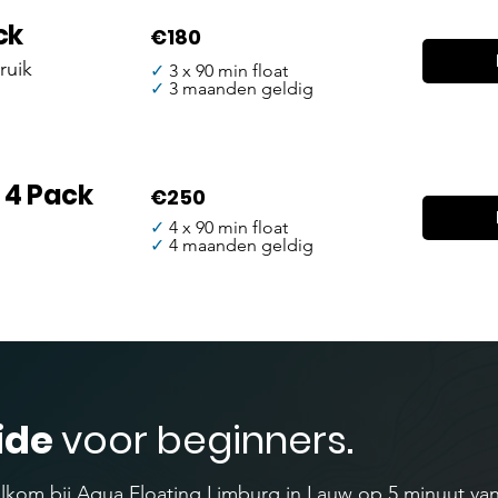
ck
€180
ruik
✓
3 x 90 min float
✓
3 maanden geldig
 4 Pack
€250
✓
4 x 90 min float
✓
4 maanden geldig
ide
voor beginners.
lkom bij Aqua Floating Limburg in Lauw op 5 minuut v