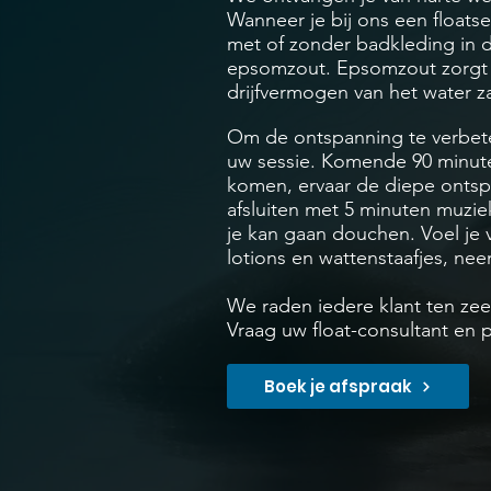
Wanneer je bij ons een floatse
met of zonder badkleding in d
epsomzout. Epsomzout zorgt er
drijfvermogen van het water z
Om de ontspanning te verbete
uw sessie. Komende 90 minuten 
komen, ervaar de diepe ontspa
afsluiten met 5 minuten muziek
je kan gaan douchen. Voel je 
lotions en wattenstaafjes, ne
We raden iedere klant ten zee
Vraag uw float-consultant en 
Boek je afspraak