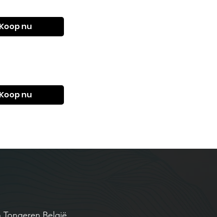
Koop nu
Koop nu
an Tongeren
België
.