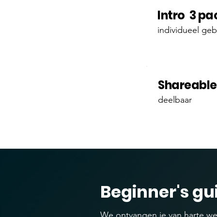
Intro 3 pa
individueel geb
Shareable
deelbaar
Beginner's gu
We ontvangen je van harte we