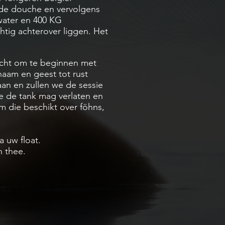
de douche en vervolgens
water en 400 KG
htig achterover liggen. Het
icht om te beginnen met
chaam en geest tot rust
an en zullen we de sessie
je de tank mag verlaten en
om die beschikt over
föhns
,
 uw float.
n thee.