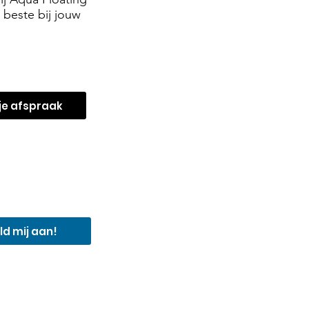
 beste bij jouw
je afspraak
ld mij aan!