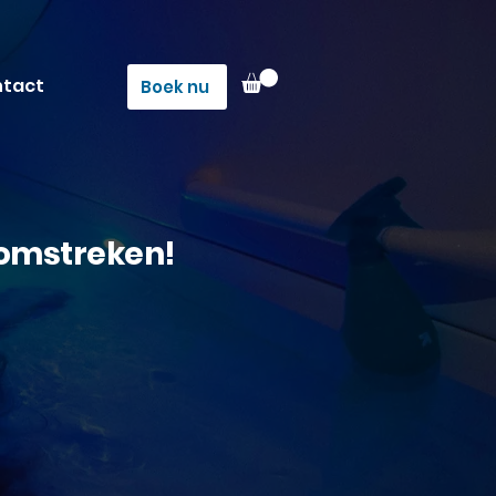
tact
Boek nu
 omstreken!