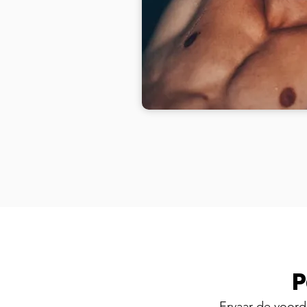
P
Ervaar de voord