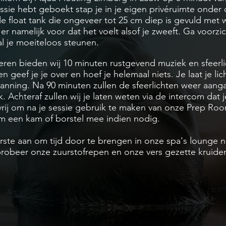
ssie hebt geboekt stap je in je eigen
privéruimte
onder 
e float tank die ongeveer tot 25 cm diep is gevuld met 
 namelijk voor dat het voelt alsof je zweeft. Ga voorzic
al je moeiteloos steunen.
ren bieden wij 10 minuten rustgevend muziek en sfeerl
geef je je over en hoef je helemaal niets. Je laat je li
nning. Na 90 minuten zullen de sfeerlichten weer aanga
. Achteraf zullen wij je laten weten via de intercom dat 
vrij om na je sessie gebruik te maken van onze Prep Ro
em een kam of borstel mee indien nodig.
rste aan om tijd door te brengen in onze spa's lounge na
probeer onze zuurstofrepen en onze vers gezette kruide