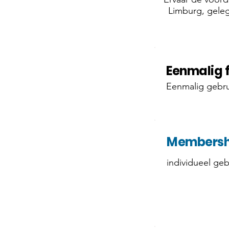
Limburg, geleg
Eenmalig 
Eenmalig gebru
Membersh
individueel geb
AANBIEDING!