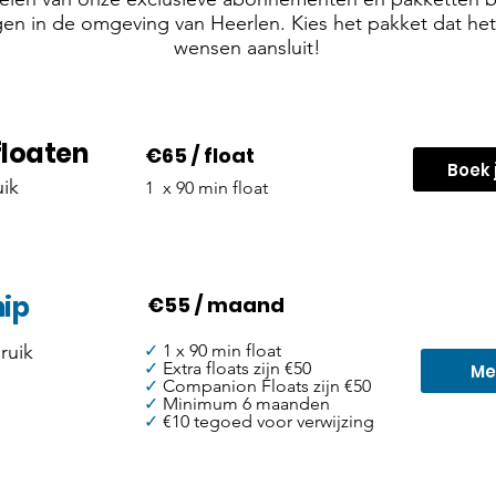
en in de omgeving van Heerlen. Kies het pakket dat het
wensen aansluit!
floaten
€65 / float
Boek 
ik
1 x 90 min float
ip
€55 / maand
ruik
✓
1 x 90 min float
✓
Extra floats zijn €50
Me
✓
Companion Floats zijn €50
✓
Minimum 6 maanden
✓
€10 tegoed voor verwijzing