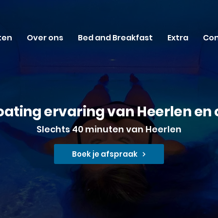
ten
Over ons
Bed and Breakfast
Extra
Con
loating ervaring van Heerlen en
​Slechts 40 minuten van Heerlen
Boek je afspraak