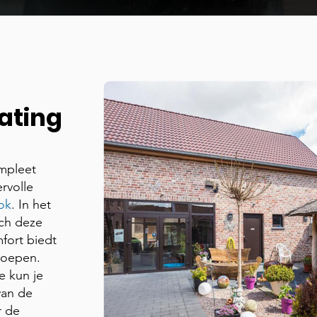
ating
ompleet
rvolle
ok
. In het
ich deze
fort biedt
groepen.
e kun je
van de
r de