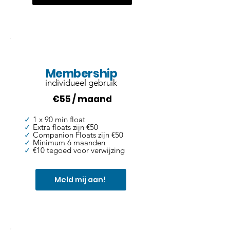
AANBIEDING!
Membership
individueel gebruik
€55 / maand
✓
1 x 90 min float
✓
Extra floats zijn €50
✓
Companion Floats zijn €50
✓
Minimum 6 maanden
✓
€10 tegoed voor verwijzing
Meld mij aan!