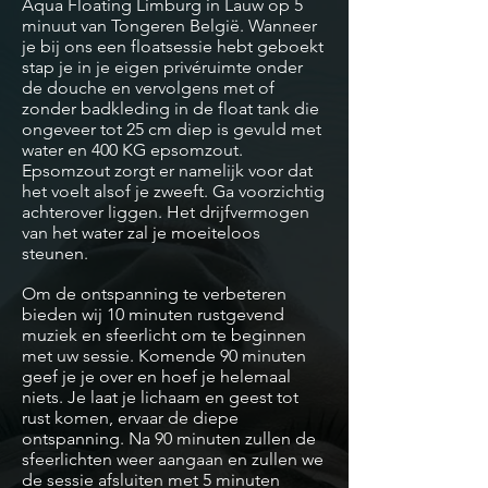
Aqua Floating Limburg in Lauw op 5
minuut van Tongeren
België
. Wanneer
je bij ons een floatsessie hebt geboekt
stap je in je eigen
privéruimte
onder
de douche en vervolgens met of
zonder badkleding in de float tank die
ongeveer tot 25 cm diep is gevuld met
water en 400 KG epsomzout.
Epsomzout zorgt er namelijk voor dat
het voelt alsof je zweeft. Ga voorzichtig
achterover liggen. Het drijfvermogen
van het water zal je moeiteloos
steunen.
Om de ontspanning te verbeteren
bieden wij 10 minuten rustgevend
muziek en sfeerlicht om te beginnen
met uw sessie. Komende 90 minuten
geef je je over en hoef je helemaal
niets. Je laat je lichaam en geest tot
rust komen, ervaar de diepe
ontspanning. Na 90 minuten zullen de
sfeerlichten weer aangaan en zullen we
de sessie afsluiten met 5 minuten