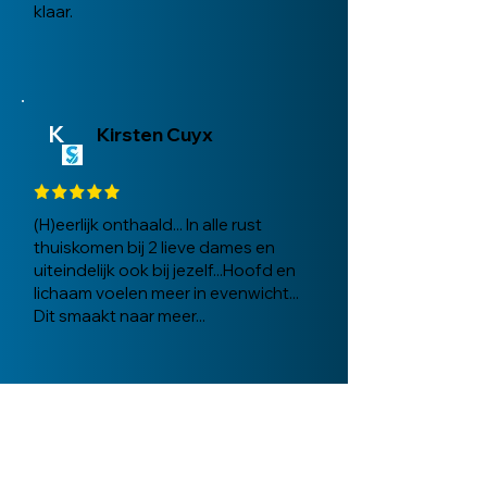
klaar.
K
Kirsten Cuyx
(H)eerlijk onthaald... In alle rust
thuiskomen bij 2 lieve dames en
uiteindelijk ook bij jezelf...Hoofd en
lichaam voelen meer in evenwicht...
Dit smaakt naar meer...