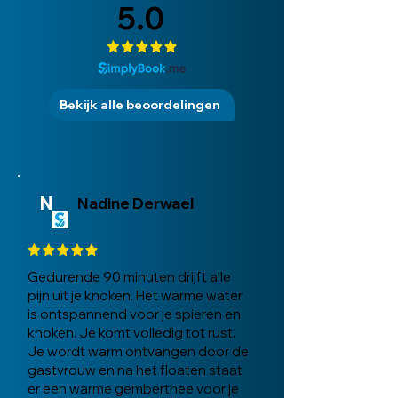
5.0
Bekijk alle beoordelingen
N
Nadine Derwael
Gedurende 90 minuten drijft alle
pijn uit je knoken. Het warme water
is ontspannend voor je spieren en
knoken. Je komt volledig tot rust.
Je wordt warm ontvangen door de
gastvrouw en na het floaten staat
er een warme gemberthee voor je