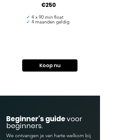
€250
✓
4 x 90 min float
✓
4 maanden geldig
Koop nu
Beginner's guide
voor
beginners.
We ontvangen je van harte welkom bij