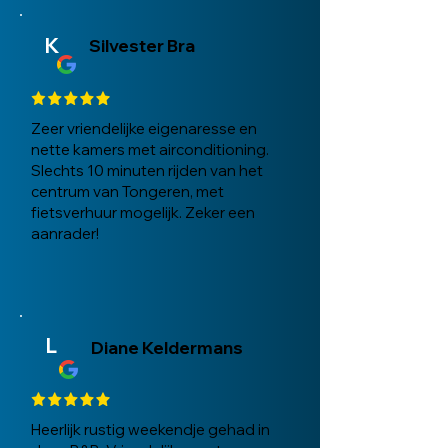
K
Silvester Bra
Zeer vriendelijke eigenaresse en
nette kamers met airconditioning.
Slechts 10 minuten rijden van het
centrum van Tongeren, met
fietsverhuur mogelijk. Zeker een
aanrader!
L
Diane Keldermans
Heerlijk rustig weekendje gehad in