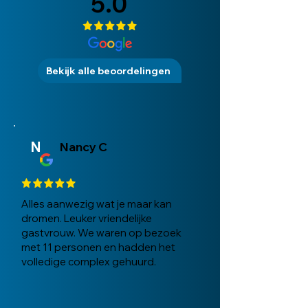
5.0
Bekijk alle beoordelingen
N
Nancy C
Alles aanwezig wat je maar kan
dromen. Leuker vriendelijke
gastvrouw. We waren op bezoek
met 11 personen en hadden het
volledige complex gehuurd.