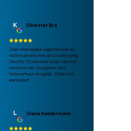
K
Silvester Bra
Zeer vriendelijke eigenaresse en
nette kamers met airconditioning.
Slechts 10 minuten rijden van het
centrum van Tongeren, met
fietsverhuur mogelijk. Zeker een
aanrader!
L
Diane Keldermans