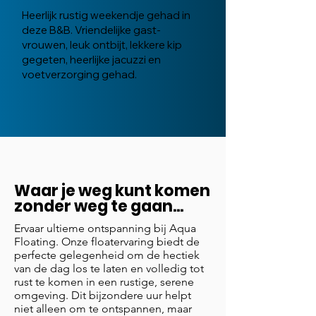
Heerlijk rustig weekendje gehad in
deze B&B. Vriendelijke gast-
vrouwen, leuk ontbijt, lekkere kip
gegeten, heerlijke jacuzzi en
voetverzorging gehad.
Waar je weg kunt komen
zonder weg te gaan...
Ervaar ultieme ontspanning bij Aqua
Floating. Onze floatervaring biedt de
perfecte gelegenheid om de hectiek
van de dag los te laten en volledig tot
rust te komen in een rustige, serene
omgeving. Dit bijzondere uur helpt
niet alleen om te ontspannen, maar