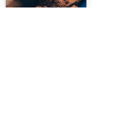
Ontdek de prachtige
regio rond Lanaken
Ontdek onze Bed and Breakfast in
Tongeren, de ideale uitvalsbasis voor
een onvergetelijk verblijf in Lanaken.
Verken de rijke cultuur en geschiedenis
die deze bruisende stad te bieden
heeft. Daarnaast liggen populaire
bestemmingen zoals
Hasselt
,
Genk
,
Aken
, en
Valkenburg
in de buurt,