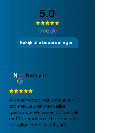
5.0
Bekijk alle beoordelingen
N
Nancy C
Alles aanwezig wat je maar kan
dromen. Leuker vriendelijke
gastvrouw. We waren op bezoek
met 11 personen en hadden het
volledige complex gehuurd.